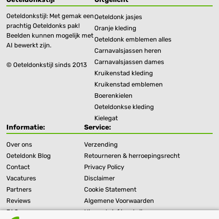
Oeteldonkstijl: Met gemak een
Oeteldonk jasjes
prachtig Oeteldonks pak!
Oranje kleding
Beelden kunnen mogelijk met
Oeteldonk emblemen alles
AI bewerkt zijn.
Carnavalsjassen heren
Carnavalsjassen dames
© Oeteldonkstijl sinds 2013
Kruikenstad kleding
Kruikenstad emblemen
Boerenkielen
Oeteldonkse kleding
Kielegat
Informatie:
Service:
Over ons
Verzending
Oeteldonk Blog
Retourneren & herroepingsrecht
Contact
Privacy Policy
Vacatures
Disclaimer
Partners
Cookie Statement
Reviews
Algemene Voorwaarden
FAQ
Nieuwsbrief inschrijven