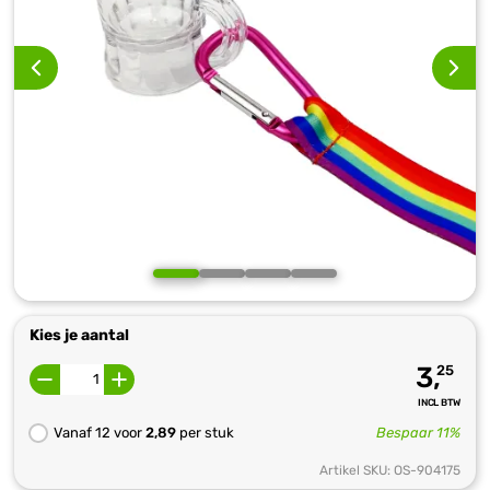
Kies je aantal
3,
25
INCL BTW
Vanaf 12 voor
2,89
per stuk
Bespaar 11%
Artikel SKU: OS-904175