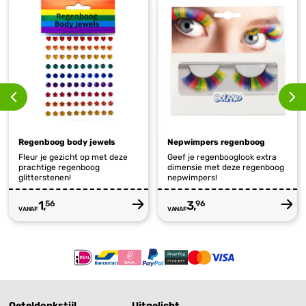
Regenboog body jewels
Nepwimpers regenboog
Fleur je gezicht op met deze
Geef je regenbooglook extra
prachtige regenboog
dimensie met deze regenboog
glitterstenen!
nepwimpers!
1,
3,
56
96
VANAF
VANAF
Oeteldonkstijl
Uitgelicht