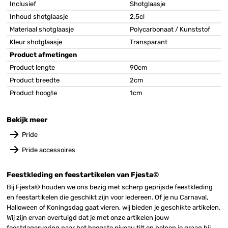
Inclusief
Shotglaasje
Inhoud shotglaasje
2,5cl
Materiaal shotglaasje
Polycarbonaat / Kunststof
Kleur shotglaasje
Transparant
Product afmetingen
Product lengte
90cm
Product breedte
2cm
Product hoogte
1cm
Bekijk meer
Pride
Pride accessoires
Feestkleding en feestartikelen van Fjesta©
Bij Fjesta© houden we ons bezig met scherp geprijsde feestkleding
en feestartikelen die geschikt zijn voor iedereen. Of je nu Carnaval,
Halloween of Koningsdag gaat vieren, wij bieden je geschikte artikelen.
Wij zijn ervan overtuigd dat je met onze artikelen jouw
feestdagervaring naar het hoogste niveau tilt en helpen je graag bij